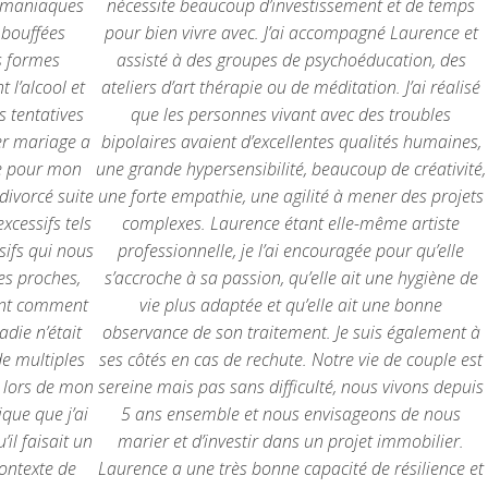
s maniaques
nécessite beaucoup d’investissement et de temps
 bouffées
pour bien vivre avec. J’ai accompagné Laurence et
es formes
assisté à des groupes de psychoéducation, des
 l’alcool et
ateliers d’art thérapie ou de méditation. J’ai réalisé
s tentatives
que les personnes vivant avec des troubles
er mariage a
bipolaires avaient d’excellentes qualités humaines,
vre pour mon
une grande hypersensibilité, beaucoup de créativité,
divorcé suite
une forte empathie, une agilité à mener des projets
cessifs tels
complexes. Laurence étant elle-même artiste
ifs qui nous
professionnelle, je l’ai encouragée pour qu’elle
es proches,
s’accroche à sa passion, qu’elle ait une hygiène de
ent comment
vie plus adaptée et qu’elle ait une bonne
adie n’était
observance de son traitement. Je suis également à
de multiples
ses côtés en cas de rechute. Notre vie de couple est
t lors de mon
sereine mais pas sans difficulté, nous vivons depuis
ique que j’ai
5 ans ensemble et nous envisageons de nous
il faisait un
marier et d’investir dans un projet immobilier.
contexte de
Laurence a une très bonne capacité de résilience et