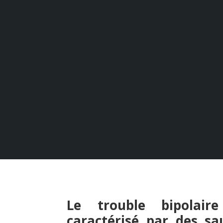
DIAGNOSTIQ
P
Le trouble bipolai
caractérisé par des s