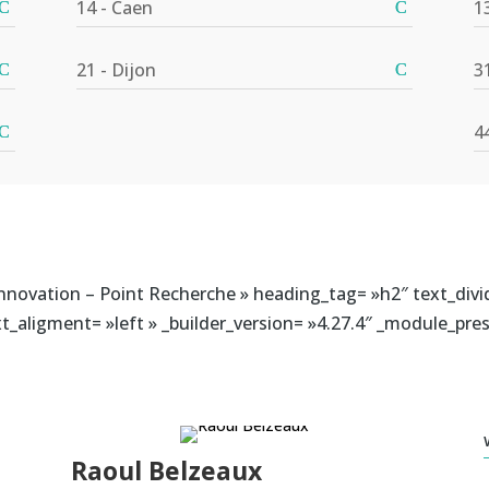
14 - Caen
1
21 - Dijon
3
4
nnovation – Point Recherche » heading_tag= »h2″ text_divid
t_aligment= »left » _builder_version= »4.27.4″ _module_prese
Raoul Belzeaux