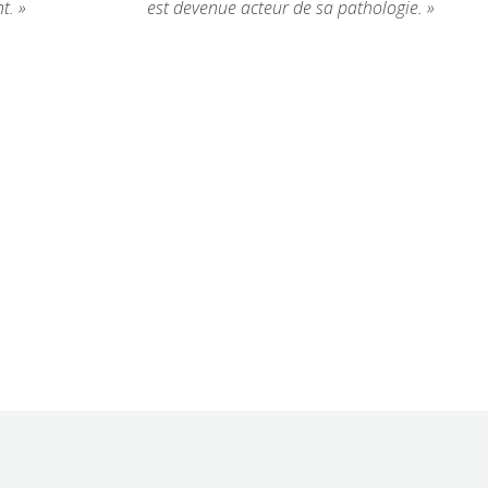
t. »
est devenue acteur de sa pathologie. »




