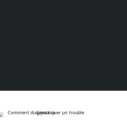
Notre Application
News
Contact
FAIRE UN DON
E BIPOLAIRE
FI