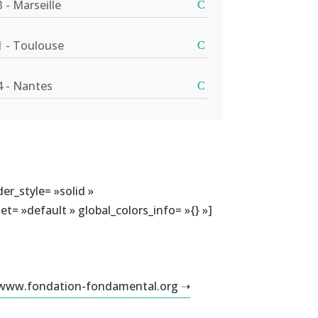
3 - Marseille
1 - Toulouse
4 - Nantes
er_style= »solid »
t= »default » global_colors_info= »{} »]
www.fondation-fondamental.org ➝