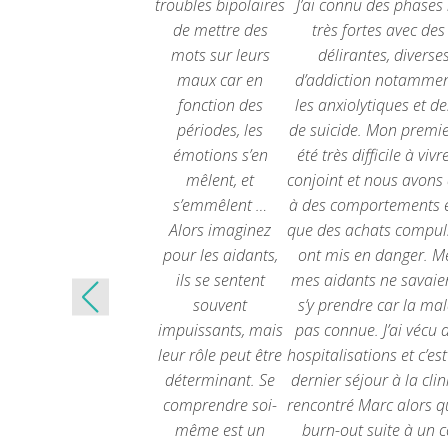
troubles bipolaires
J’ai connu des phase
de mettre des
très fortes avec des
mots sur leurs
délirantes, divers
maux car en
d’addiction notamment
fonction des
les anxiolytiques et de
périodes, les
de suicide. Mon premi
émotions s’en
été très difficile à vi
mêlent, et
conjoint et nous avons 
s’emmêlent …
à des comportements ex
Alors imaginez
que des achats compuls
pour les aidants,
ont mis en danger. M
ils se sentent
mes aidants ne savai
souvent
s’y prendre car la mal
impuissants, mais
pas connue. J’ai vécu 
leur rôle peut être
hospitalisations et c’es
déterminant. Se
dernier séjour à la clin
comprendre soi-
rencontré Marc alors qu’
même est un
burn-out suite à un 