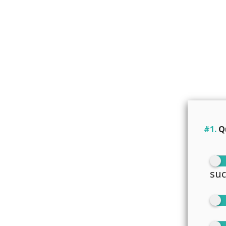
#1.
Qu
suc