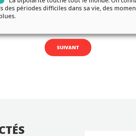
La bipolarité touche tout le monde. On conn
s des périodes difficiles dans sa vie, des momen
blues.
SUIVANT
CTÉS