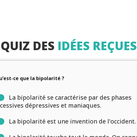
Les troubles bipolaires
Notre projet
Diagnostic
QUIZ DES
IDÉES REÇUES
’est-ce que la bipolarité ?
La bipolarité se caractérise par des phases
cessives dépressives et maniaques.
La bipolarité est une invention de l'occident.