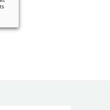
ait
ts