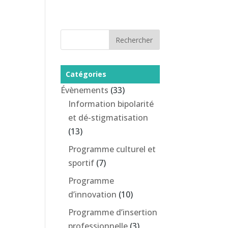
Notre Application
News
Contact
FAIRE UN DON
Catégories
Évènements
(33)
Information bipolarité
et dé-stigmatisation
(13)
Programme culturel et
sportif
(7)
Programme
d’innovation
(10)
Programme d’insertion
professionnelle
(3)